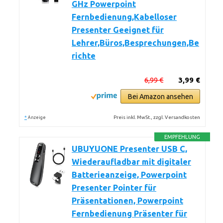
GHz Powerpoint
Fernbedienung,Kabelloser
Presenter Geeignet für
Lehrer,Büros,Besprechungen,Be
richte
6,99 €
3,99 €
Bei Amazon ansehen
*
Preis inkl. MwSt., zzgl. Versandkosten
Anzeige
EMPFEHLUNG
UBUYUONE Presenter USB C,
Wiederaufladbar mit digitaler
Batterieanzeige, Powerpoint
Presenter Pointer für
Präsentationen, Powerpoint
Fernbedienung Präsenter für