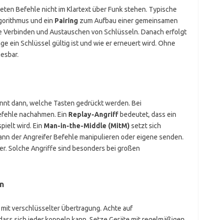
eten Befehle nicht im Klartext über Funk stehen. Typische
gorithmus und ein
Pairing
zum Aufbau einer gemeinsamen
ige Verbinden und Austauschen von Schlüsseln. Danach erfolgt
nge ein Schlüssel gültig ist und wie er erneuert wird. Ohne
esbar.
ennt dann, welche Tasten gedrückt werden. Bei
efehle nachahmen. Ein
Replay-Angriff
bedeutet, dass ein
ielt wird. Ein
Man-in-the-Middle (MitM)
setzt sich
nn der Angreifer Befehle manipulieren oder eigene senden.
er. Solche Angriffe sind besonders bei großen
n
 mit verschlüsselter Übertragung. Achte auf
 dass sich jeder koppeln kann. Setze Geräte mit regelmäßigen