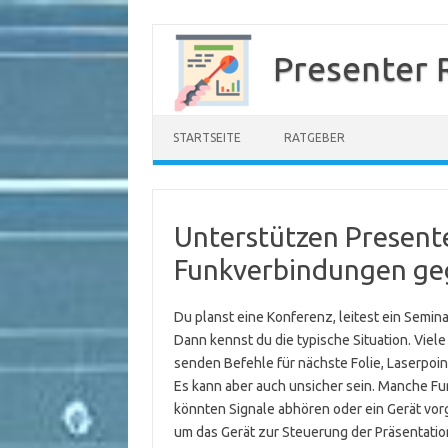
Zum
Inhalt
Presenter 
springen
STARTSEITE
RATGEBER
Unterstützen Presente
Funkverbindungen ge
Du planst eine Konferenz, leitest ein Semi
Dann kennst du die typische Situation. Viel
senden Befehle für nächste Folie, Laserpo
Es kann aber auch unsicher sein. Manche Fu
könnten Signale abhören oder ein Gerät vorg
um das Gerät zur Steuerung der Präsentation