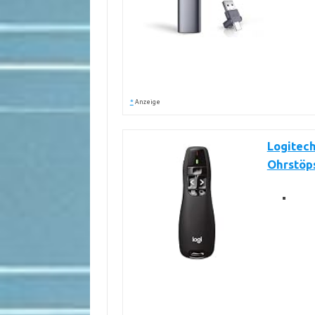
*
Anzeige
Logitech
Ohrstöps