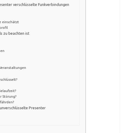
resenter verschlüsselte Funkverbindungen
e einschätzt
rofil
s zu beachten ist
ten
 Veranstaltungen
schlüsselt?
elaufzeit?
r Störung?
efährden?
 unverschlüsselte Presenter