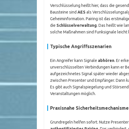
Verschlüsselung heißt hier, dass die gesend
Bausteine sind
AES
als Verschlüsselungsal
Geheiminformation. Pairing ist das erstmal
die
Schlüsselverwaltung
. Das heißt wie la
solche Maßnahmen sind Funksignale leicht l
Typische Angriffsszenarien
Ein Angreifer kann Signale
abhören
. Er erk
unverschlüsselten Verbindungen kann er B
aufgezeichnetes Signal später wieder abgesp
zwischen Presenter und Empfänger. Dann ka
Es gibt auch Signalspiegelung und Störsend
Veranstaltungen möglich.
Praxisnahe Sicherheitsmechanisme
Grundregeln helfen sofort. Nutze Presenter
authentifiziertes Pairing
. Das verhindert,