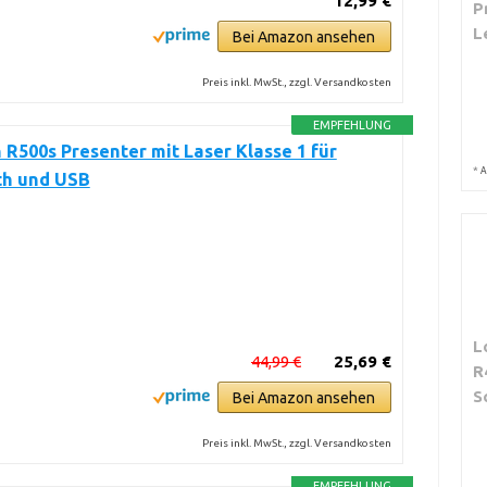
12,99 €
P
L
Bei Amazon ansehen
Preis inkl. MwSt., zzgl. Versandkosten
EMPFEHLUNG
 R500s Presenter mit Laser Klasse 1 für
*
A
th und USB
L
44,99 €
25,69 €
R
S
Bei Amazon ansehen
Preis inkl. MwSt., zzgl. Versandkosten
EMPFEHLUNG