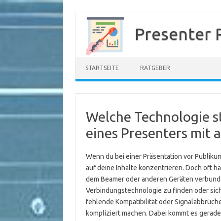
Zum
Inhalt
Presenter 
springen
STARTSEITE
RATGEBER
Welche Technologie s
eines Presenters mit 
Wenn du bei einer Präsentation vor Publikum 
auf deine Inhalte konzentrieren. Doch oft h
dem Beamer oder anderen Geräten verbunden
Verbindungstechnologie zu finden oder siche
fehlende Kompatibilität oder Signalabbrüch
kompliziert machen. Dabei kommt es gerade 