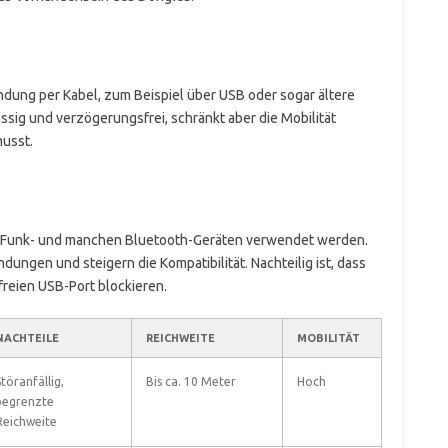
ndung per Kabel, zum Beispiel über USB oder sogar ältere
ässig und verzögerungsfrei, schränkt aber die Mobilität
musst.
i Funk- und manchen Bluetooth-Geräten verwendet werden.
dungen und steigern die Kompatibilität. Nachteilig ist, dass
freien USB-Port blockieren.
NACHTEILE
REICHWEITE
MOBILITÄT
Störanfällig,
Bis ca. 10 Meter
Hoch
begrenzte
Reichweite