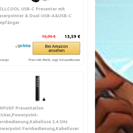
ELLCOOL USB-C Presenter mit
aserpointer & Dual-USB-A&USB-C
mpfänger
15,99 €
13,59 €
Bei Amazon
ansehen
Preis inkl. MwSt., zzgl. Versandkosten
nzeige
XPUXP Presentation
licker,Powerpoint-
ernbedienung,Kabellose 2.4 GHz
owerpoint Fernbedienung,Kabelloser