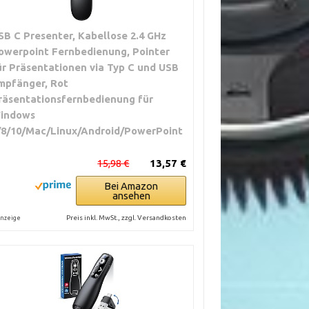
SB C Presenter, Kabellose 2.4 GHz
owerpoint Fernbedienung, Pointer
ür Präsentationen via Typ C und USB
mpfänger, Rot
räsentationsfernbedienung für
indows
/8/10/Mac/Linux/Android/PowerPoint
15,98 €
13,57 €
Bei Amazon
ansehen
Preis inkl. MwSt., zzgl. Versandkosten
nzeige