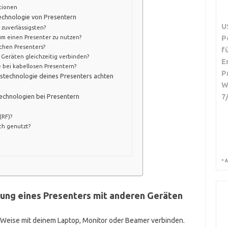
tionen
technologie von Presentern
U
zuverlässigsten?
P
um einen Presenter zu nutzen?
schen Presenters?
f
 Geräten gleichzeitig verbinden?
E
 bei kabellosen Presentern?
P
gstechnologie deines Presenters achten
W
7
echnologien bei Presentern
(RF)?
h genutzt?
*
A
dung eines Presenters mit anderen Geräten
 Weise mit deinem Laptop, Monitor oder Beamer verbinden.