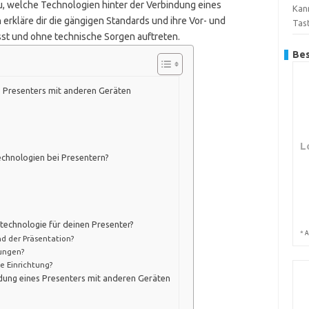
du, welche Technologien hinter der Verbindung eines
Kan
 erkläre dir die gängigen Standards und ihre Vor- und
Tas
sst und ohne technische Sorgen auftreten.
Bes
s Presenters mit anderen Geräten
L
echnologien bei Presentern?
technologie für deinen Presenter?
*
A
nd der Präsentation?
rungen?
e Einrichtung?
dung eines Presenters mit anderen Geräten