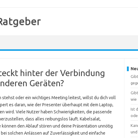
Ratgeber
Neu
teckt hinter der Verbindung
Gib
anderen Geräten?
gege
Gib
stehst oder ein wichtiges Meeting leitest, willst du dich voll
wie
apert es daran, wie der Presenter überhaupt mit dem Laptop,
Ist
 wird. Viele Nutzer haben Schwierigkeiten, die passende
oder
rzustellen, dass alles reibungslos läuft. Kabelsalat,
Kann
e können den Ablauf stören und deine Präsentation unnötig
und
bei solchen Anlässen auf Zuverlässigkeit und einfache