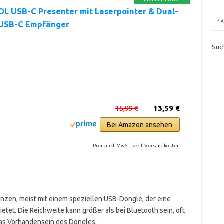
L USB-C Presenter mit Laserpointer & Dual-
*
A
USB-C Empfänger
Suc
15,99 €
13,59 €
Bei Amazon ansehen
Preis inkl. MwSt., zzgl. Versandkosten
enzen, meist mit einem speziellen USB-Dongle, der eine
etet. Die Reichweite kann größer als bei Bluetooth sein, oft
das Vorhandensein des Dongles.