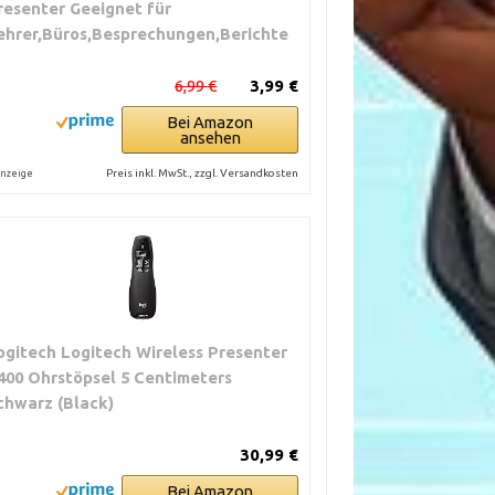
resenter Geeignet für
ehrer,Büros,Besprechungen,Berichte
6,99 €
3,99 €
Bei Amazon
ansehen
Preis inkl. MwSt., zzgl. Versandkosten
nzeige
ogitech Logitech Wireless Presenter
400 Ohrstöpsel 5 Centimeters
chwarz (Black)
30,99 €
Bei Amazon