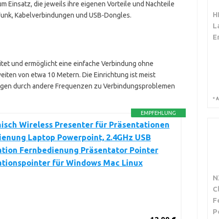
Einsatz, die jeweils ihre eigenen Vorteile und Nachteile
H
, Funk, Kabelverbindungen und USB-Dongles.
L
E
eitet und ermöglicht eine einfache Verbindung ohne
iten von etwa 10 Metern. Die Einrichtung ist meist
rungen durch andere Frequenzen zu Verbindungsproblemen
*
A
EMPFEHLUNG
sch Wireless Presenter für Präsentationen
ienung Laptop Powerpoint, 2.4GHz USB
tion Fernbedienung Präsentator Pointer
ationspointer für Windows Mac Linux
N
C
F
P