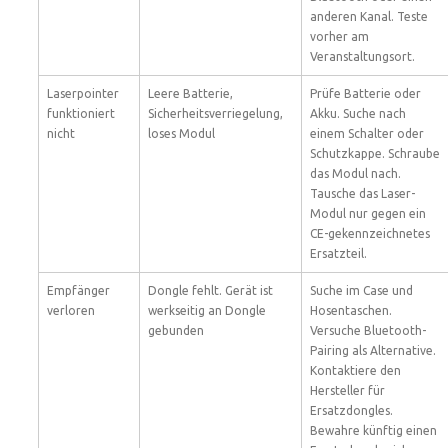
anderen Kanal. Teste
vorher am
Veranstaltungsort.
Laserpointer
Leere Batterie,
Prüfe Batterie oder
funktioniert
Sicherheitsverriegelung,
Akku. Suche nach
nicht
loses Modul
einem Schalter oder
Schutzkappe. Schraube
das Modul nach.
Tausche das Laser-
Modul nur gegen ein
CE-gekennzeichnetes
Ersatzteil.
Empfänger
Dongle fehlt. Gerät ist
Suche im Case und
verloren
werkseitig an Dongle
Hosentaschen.
gebunden
Versuche Bluetooth-
Pairing als Alternative.
Kontaktiere den
Hersteller für
Ersatzdongles.
Bewahre künftig einen