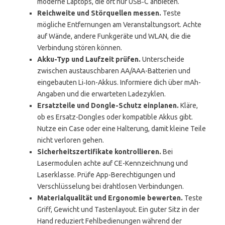
moderne Laptops, die oft nur USB‑C anbieten.
Reichweite und Störquellen messen.
Teste
mögliche Entfernungen am Veranstaltungsort. Achte
auf Wände, andere Funkgeräte und WLAN, die die
Verbindung stören können.
Akku-Typ und Laufzeit prüfen.
Unterscheide
zwischen austauschbaren AA/AAA-Batterien und
eingebauten Li‑Ion-Akkus. Informiere dich über mAh-
Angaben und die erwarteten Ladezyklen.
Ersatzteile und Dongle-Schutz einplanen.
Kläre,
ob es Ersatz-Dongles oder kompatible Akkus gibt.
Nutze ein Case oder eine Halterung, damit kleine Teile
nicht verloren gehen.
Sicherheitszertifikate kontrollieren.
Bei
Lasermodulen achte auf CE-Kennzeichnung und
Laserklasse. Prüfe App-Berechtigungen und
Verschlüsselung bei drahtlosen Verbindungen.
Materialqualität und Ergonomie bewerten.
Teste
Griff, Gewicht und Tastenlayout. Ein guter Sitz in der
Hand reduziert Fehlbedienungen während der