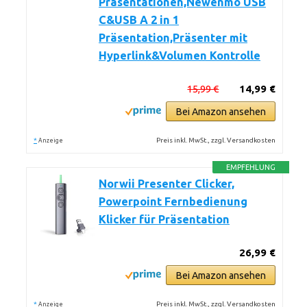
Präsentationen,Newenmo USB
C&USB A 2 in 1
Präsentation,Präsenter mit
Hyperlink&Volumen Kontrolle
15,99 €
14,99 €
Bei Amazon ansehen
*
Preis inkl. MwSt., zzgl. Versandkosten
Anzeige
EMPFEHLUNG
Norwii Presenter Clicker,
Powerpoint Fernbedienung
Klicker für Präsentation
26,99 €
Bei Amazon ansehen
*
Preis inkl. MwSt., zzgl. Versandkosten
Anzeige