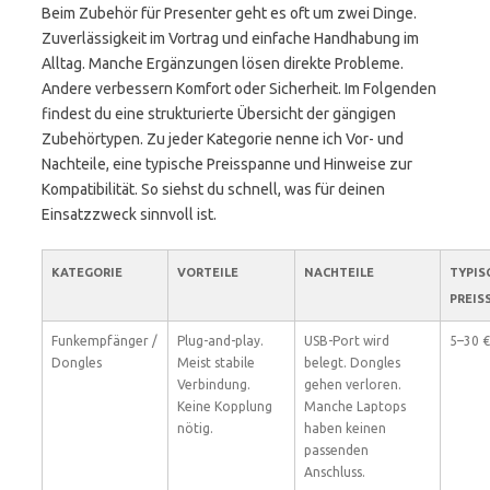
Beim Zubehör für Presenter geht es oft um zwei Dinge.
Zuverlässigkeit im Vortrag und einfache Handhabung im
Alltag. Manche Ergänzungen lösen direkte Probleme.
Andere verbessern Komfort oder Sicherheit. Im Folgenden
findest du eine strukturierte Übersicht der gängigen
Zubehörtypen. Zu jeder Kategorie nenne ich Vor- und
Nachteile, eine typische Preisspanne und Hinweise zur
Kompatibilität. So siehst du schnell, was für deinen
Einsatzzweck sinnvoll ist.
KATEGORIE
VORTEILE
NACHTEILE
TYPIS
PREIS
Funkempfänger /
Plug-and-play.
USB-Port wird
5–30 €
Dongles
Meist stabile
belegt. Dongles
Verbindung.
gehen verloren.
Keine Kopplung
Manche Laptops
nötig.
haben keinen
passenden
Anschluss.