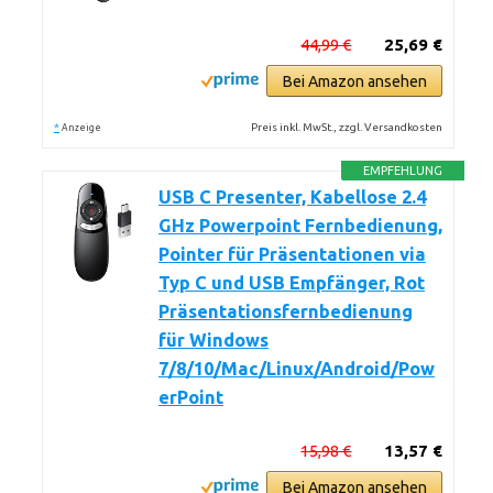
44,99 €
25,69 €
Bei Amazon ansehen
*
Preis inkl. MwSt., zzgl. Versandkosten
Anzeige
EMPFEHLUNG
USB C Presenter, Kabellose 2.4
GHz Powerpoint Fernbedienung,
Pointer für Präsentationen via
Typ C und USB Empfänger, Rot
Präsentationsfernbedienung
für Windows
7/8/10/Mac/Linux/Android/Pow
erPoint
15,98 €
13,57 €
Bei Amazon ansehen