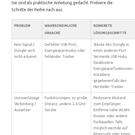
Sie sind als praktische Anleitung gedacht. Probiere die
Schritte der Reihe nach aus.
PROBLEM
WAHRSCHEINLICHE
KONKRETE
URSACHE
LÖSUNGSSCHRITTE
Kein Signal /
Defekter USB-Port,
Stecke den Dongle in
Dongle wird
Energiesparmodus oder
einen anderen Port.
nicht erkannt
fehlender Treiber
Vermeide USB-Hubs.
Deaktiviere
Energiesparfunktionen.
Installiere
gegebenenfalls den
Hersteller-Treiber.
Unzuverlässige
Funkstörungen, zu große
Reduziere Abstand
Verbindung /
Distanz, andere 2,4-GHz-
zum Empfänger.
Aussetzer
Geräte
Entferne nahe WLAN-
Router oder andere
Funkquellen. Falls
möglich wechsle auf
Bluetooth oder einen