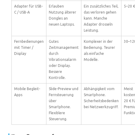
Adapter für USB-
Erlauben
Ein zusätzliches Teil,
5–20 €
C / USB-A
Nutzung älterer
das verloren gehen
Dongles an
kann. Manche
neuen Laptops.
Adapter drosseln
Leistung.
Fernbedienungen
Gutes
Komplexer in der
30–12
mit Timer /
Zeitmanagement
Bedienung. Teurer
Display
durch
als einfache
Vibrationsalarm
Modelle.
oder Display.
Bessere
Kontrolle.
Mobile Begleit-
Slide-Preview und
Abhängigkeit vom
Meist
Apps
Fernsteuerung
Smartphone.
kosten
über
Sicherheitsbedenken
20 € f
Smartphone.
bei Netzwerkzugriff.
Premi
Flexiblere
Funkt
Steuerung.