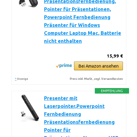
Präsentationsfernbedienung,
Pointer für Präsentationen,
Powerpoint Fernbedienung
Präsenter für Windows
Computer Laptop Mac, Batterie
nicht enthalten
15,99 €
Bei Amazon ansehen
*
Preis inkl. MwSt., zzgl. Versandkosten
Anzeige
EMPFEHLUNG
Presenter mit
Laserpointer,Powerpoint
Fernbedienung
Präsentationsfernbedienung
Pointer für