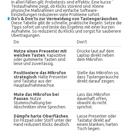
In allen Fällen gilt: Probetests sind effektiv. Eine kurze
Testaufnahme zeigt, ob Klicks störend sind. Kleine
physische Maßnahmen und einfache Software-
Einstellungen reduzieren viele Probleme sofort.
Do’s & Don’ts zur Vermeidung von Tastengeräuschen
Diese Tabelle gibt dir schnelle, praktische Regeln. Setze die
Tipps sofort um und teste das Ergebnis mit einer kurzen
Aufnahme. So reduzierst du Klicks und sorgst für sauberere
Übertragungen.
Do
Don’t
Nutze einen Presenter mit
Drücke laut auf dem
weichen Tasten
. Kapazitive
Laptop direkt neben
oder gummierte Tasten sind
dem Mikrofon.
leise und zuverlässig.
Positioniere das Mikrofon
Stelle das Mikrofon so,
strategisch
. Halte Presenter
dass Tastengeräusche
und Tastatur aus der
direkt darauf zeigen.
Hauptaufnahmeachse.
Mute das Mikrofon bei
Lass das Mikrofon
Pausen
. Nutze
dauerhaft offen,
Stummschaltung bei
obwohl du nicht
Abschnitten ohne Sprechen.
sprichst.
Dämpfe harte Oberflächen
.
Lasse Presenter oder
Ein Filzpad oder Stoff unter der
Tastatur direkt auf
Hand reduziert Klicks deutlich.
einem blanken, harten
Tisch liegen.