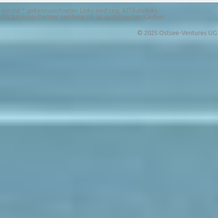
die mit * gekennzeichneten Links sind sog. Affiliatelinks.
Als Amazon-Partner verdiene ich an qualifizierten Käufen!
© 2025 Ostsee-Ventures UG