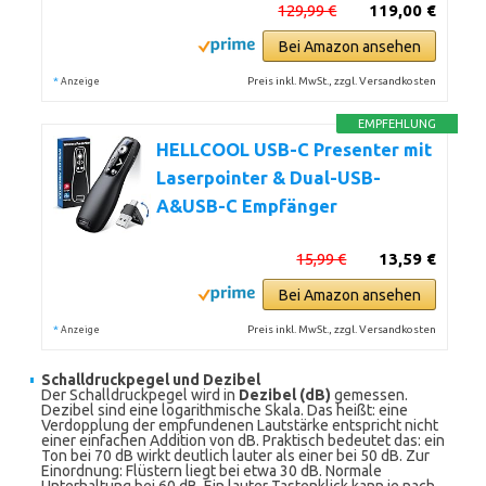
129,99 €
119,00 €
Bei Amazon ansehen
*
Preis inkl. MwSt., zzgl. Versandkosten
Anzeige
EMPFEHLUNG
HELLCOOL USB-C Presenter mit
Laserpointer & Dual-USB-
A&USB-C Empfänger
15,99 €
13,59 €
Bei Amazon ansehen
*
Preis inkl. MwSt., zzgl. Versandkosten
Anzeige
Schalldruckpegel und Dezibel
Der Schalldruckpegel wird in
Dezibel (dB)
gemessen.
Dezibel sind eine logarithmische Skala. Das heißt: eine
Verdopplung der empfundenen Lautstärke entspricht nicht
einer einfachen Addition von dB. Praktisch bedeutet das: ein
Ton bei 70 dB wirkt deutlich lauter als einer bei 50 dB. Zur
Einordnung: Flüstern liegt bei etwa 30 dB. Normale