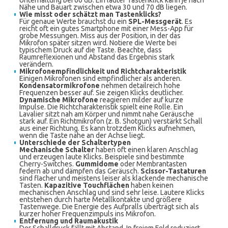
Unterhaltung bei 60 dB. Ein lauter Tastenklick kann je nach
Nähe und Bauart zwischen etwa 30 und 70 dB liegen.
Wie misst oder schätzt man Tastenklicks?
Für genaue Werte brauchst du ein
SPL-Messgerät
. Es
reicht oft ein gutes Smartphone mit einer Mess-App für
grobe Messungen. Miss aus der Position, in der das
Mikrofon später sitzen wird. Notiere die Werte bei
typischem Druck auf die Taste. Beachte, dass
Raumreflexionen und Abstand das Ergebnis stark
verändern.
Mikrofonempfindlichkeit und Richtcharakteristik
Einigen Mikrofonen sind empfindlicher als anderen.
Kondensatormikrofone
nehmen detailreich hohe
Frequenzen besser auf. Sie zeigen Klicks deutlicher.
Dynamische Mikrofone
reagieren milder auf kurze
Impulse. Die Richtcharakteristik spielt eine Rolle. Ein
Lavalier sitzt nah am Körper und nimmt nahe Geräusche
stark auf. Ein Richtmikrofon (z. B. Shotgun) verstärkt Schall
aus einer Richtung. Es kann trotzdem Klicks aufnehmen,
wenn die Taste nahe an der Achse liegt.
Unterschiede der Schaltertypen
Mechanische Schalter
haben oft einen klaren Anschlag
und erzeugen laute Klicks. Beispiele sind bestimmte
Cherry-Switches.
Gummidome
oder Membrantasten
federn ab und dämpfen das Geräusch.
Scissor-Tastaturen
sind flacher und meistens leiser als klackende mechanische
Tasten.
Kapazitive Touchflächen
haben keinen
mechanischen Anschlag und sind sehr leise. Lautere Klicks
entstehen durch harte Metallkontakte und größere
Tastenwege. Die Energie des Aufpralls überträgt sich als
kurzer hoher Frequenzimpuls ins Mikrofon.
Entfernung und Raumakustik