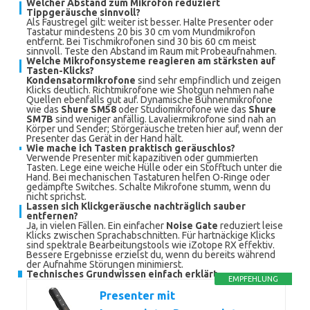
Welcher Abstand zum Mikrofon reduziert
Tippgeräusche sinnvoll?
Als Faustregel gilt: weiter ist besser. Halte Presenter oder
Tastatur mindestens 20 bis 30 cm vom Mundmikrofon
entfernt. Bei Tischmikrofonen sind 30 bis 60 cm meist
sinnvoll. Teste den Abstand im Raum mit Probeaufnahmen.
Welche Mikrofonsysteme reagieren am stärksten auf
Tasten-Klicks?
Kondensatormikrofone
sind sehr empfindlich und zeigen
Klicks deutlich. Richtmikrofone wie Shotgun nehmen nahe
Quellen ebenfalls gut auf. Dynamische Bühnenmikrofone
wie das
Shure SM58
oder Studiomikrofone wie das
Shure
SM7B
sind weniger anfällig. Lavaliermikrofone sind nah an
Körper und Sender; Störgeräusche treten hier auf, wenn der
Presenter das Gerät in der Hand hält.
Wie mache ich Tasten praktisch geräuschlos?
Verwende Presenter mit kapazitiven oder gummierten
Tasten. Lege eine weiche Hülle oder ein Stofftuch unter die
Hand. Bei mechanischen Tastaturen helfen O-Ringe oder
gedämpfte Switches. Schalte Mikrofone stumm, wenn du
nicht sprichst.
Lassen sich Klickgeräusche nachträglich sauber
entfernen?
Ja, in vielen Fällen. Ein einfacher
Noise Gate
reduziert leise
Klicks zwischen Sprachabschnitten. Für hartnäckige Klicks
sind spektrale Bearbeitungstools wie iZotope RX effektiv.
Bessere Ergebnisse erzielst du, wenn du bereits während
der Aufnahme Störungen minimierst.
Technisches Grundwissen einfach erklärt
EMPFEHLUNG
Presenter mit