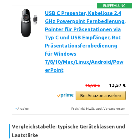
EMPFEHLUNG
USB C Presenter, Kabellose 2.4
GHz Powerpoint Fernbedienung,
Pointer für Präsentationen via
Typ C und USB Empfänger, Rot
Präsentationsfernbedienung
für Windows
7/8/10/Mac/Linux/Android/Pow
erPoint
15,98 €
13,57 €
Bei Amazon ansehen
*
Preis inkl. MwSt., zzgl. Versandkosten
Anzeige
Vergleichstabelle: typische Geräteklassen und
Lautstärke