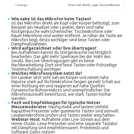
*
Preis inkl. MwSt., zzgl. Versandkosten
Anzeige
Wie nahe ist das Mikrofon beim Tasten?
Ist das Mikrofon direkt am Kopf oder Körper befestigt, zum
Beispiel ein Headset oder Lavalier, dann sind nahe
Klickgeräusche wahrscheinlicher. Tischmikrofone oder
Raum-Mikrofone sind weiter entfernt. Je näher die Taste am
Mikrofon liegt, desto wichtiger sind leise Tasten oder
Dämpfmaßnahmen.
Wird aufgezeichnet oder live übertragen?
Bei Aufnahmen kannst du Störgeräusche nachträglich
bearbeiten. Das gibt mehr Spielraum bei der Wahl des
Geräts. Bei Live-Übertragungen gibt es keine
Nachbearbeitung. Dort sind leise Tasten oder frühzeitige
Stummschaltung wichtiger.
Welches Mikrofonsystem nutzt du?
Ein Lavalier sitzt sehr nah am Körper und nimmt nahe
Impulse stark auf. Richtmikrofone fangen gezielt Schall aus
einer Richtung ein und reagieren auf nahe Quellen.
Dynamische Bühnenmikros sind unempfindlicher. Die
Mikrofonauswahl beeinflusst, wie stark Tasten hörbar
werden.
Fazit und Empfehlungen für typische Nutzer
Messemoderator
: Häufig mobil und lautem Umfeld.
Kapazitive Presenter oder gummierte Tasten sind sinnvoll.
Lavaliermikrofone prüfen und Tasten weiter weg halten.
Webinar-Host
: Aufnahme oder Live-Stream aus dem
Home-Studio. Leise Presenter und eine separate Tastatur
mit Dämpfung sind empfehlenswert. Probetests und
Software-Gates nutzen.