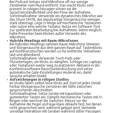
Bei Podcast-Setups sind Mikrofone oft nur wenige
Zentimeter vom Mund entfernt. Das macht Klicks sehr
präsent. In ruhigen Passagen stören sie die
Sprachverständlichkeit und den Flow der Aufnahme.
Sofortmaßnahme: Verwende ein dynamisches Mikrofon wie
das Shure SM7B, das impulsartige Störgeräusche weniger
stark überträgt. Lege O-Ringe auf mechanische Tastaturen
oder nutze eine weiche Tastatur. Nutze ein Software-Tool
zur spektralen Bearbeitung bei Aufnahmen. Wenn möglich,
halte Presenter beim Klicken außer Hörweite des
Mikrofons.
Hybride Meetings mit Raum-Mikrofonen
Bei hybriden Meetings nehmen Raum-Mikrofone Stimmen
und Störgeräusche aus dem ganzen Raum auf. Tastenklicks
auf Konferenztischen werden so für entfernte Teilnehmer
laut und ablenkend.
Sofortmaßnahme: Verwende Tisch-Pads oder
Filzunterlagen, um Klicks zu dämpfen. Schlage vor, Laptops
oder Tastaturen weiter weg zu platzieren. Aktiviere in der
Konferenzsoftware Rauschunterdrückung und setze
automatische Gate-Einstellungen moderat ein, damit
Sprache erhalten bleibt.
Aufzeichnungen in ruhigen Studios
Im Studio fallen selbst leise Klicks auf. Dort ist jedes Detail
hörbar. Klickgeräusche zerstören die Stille zwischen
gesprochenen Abschnitten.
Sofortmaßnahme: Setze Geräte mit kapazitiven oder
gummierten Tasten ein. Dämpfe mechanische Tasten mit O-
Ringen oder wechsel die Switches. Messe vor der
Aufnahme die Pegel und lege klare Abläufe fest, bei denen
nicht gesprochen wird, während getippt wird. Vermeide
unnötige Interaktion mit Geräten während stiller Passagen.