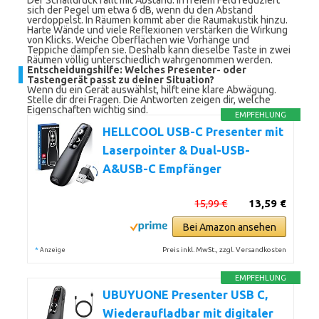
Der Schalldruck fällt mit Abstand. In freiem Feld reduziert
sich der Pegel um etwa 6 dB, wenn du den Abstand
verdoppelst. In Räumen kommt aber die Raumakustik hinzu.
Harte Wände und viele Reflexionen verstärken die Wirkung
von Klicks. Weiche Oberflächen wie Vorhänge und
Teppiche dämpfen sie. Deshalb kann dieselbe Taste in zwei
Räumen völlig unterschiedlich wahrgenommen werden.
Entscheidungshilfe: Welches Presenter- oder
Tastengerät passt zu deiner Situation?
Wenn du ein Gerät auswählst, hilft eine klare Abwägung.
Stelle dir drei Fragen. Die Antworten zeigen dir, welche
Eigenschaften wichtig sind.
EMPFEHLUNG
HELLCOOL USB-C Presenter mit
Laserpointer & Dual-USB-
A&USB-C Empfänger
15,99 €
13,59 €
Bei Amazon ansehen
*
Preis inkl. MwSt., zzgl. Versandkosten
Anzeige
EMPFEHLUNG
UBUYUONE Presenter USB C,
Wiederaufladbar mit digitaler