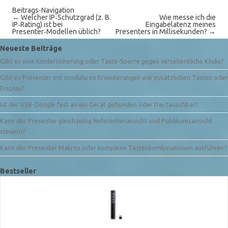
Beitrags-Navigation
←
Welcher IP‑Schutzgrad (z. B.
Wie messe ich die
IP‑Rating) ist bei
Eingabelatenz meines
Presenter‑Modellen üblich?
Presenters in Millisekunden?
→
Neueste Beiträge
Gibt es eine Kindersicherung oder Taste-Sperre gegen versehentliche Klicks?
Gibt es Presenter mit modularen Erweiterungen wie zusätzlichen Tasten oder
Display?
Ist der USB-Dongle fest an ein Gerät gebunden oder frei tauschbar?
Kann der Presenter gleichzeitig Referentenansicht und Publikumsansicht
steuern?
Kann der Presenter Makros oder komplexe Tastenkombinationen ausführen?
Bestseller