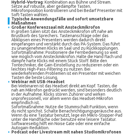
Hybrid-Vortrag
: Kombination aus Bühne und Stream.
Setze auf robuste, aber gedämpfte Tasten.
Mikrofonposition kontrollieren und bei Bedarf Presenter mit
Soft-Tasten wählen.
Typische Anwendungsfälle und sofort umsetzbare
Maßnahmen
Großer Konferenzsaal mit Ansteckmikrofon
In großen Sälen sitzt das Ansteckmikrofon oft nahe am
Brustkorb des Sprechers. Tastenanschläge oder das
Abklipsen eines Presenters werden dadurch direkt
eingefangen und verstärkt durch das PA-System. Das führt
zu unangenehmen Klicks im Saal und zu Rückkopplungen.
Sofortmaßnahme: Positioniere die Fernbedienung so weit
wie möglich vom Ansteckmikrofon. Halte die Hand flach und
dämpfe harte Klicks mit einem Stück Stoff. Bitte den
Tontechniker, die Gain-Einstellung zu reduzieren oder ein
leichtes High-Pass-Filtering zu nutzen. Bei
wiederkehrenden Problemen ist ein Presenter mit weichen
Tasten die beste Lösung.
Webinar mit USB-Headset
Bei Webinaren ist das Headset direkt am Kopf. Tasten, die
nah am Mikrofon gedrückt werden, sind besonders deutlich
in der Aufnahme. Klicks stören Zuhörer und wirken
unprofessionell, vor allem wenn das Headset-Mikrofon
empfindlich ist.
Sofortmaßnahme: Nutze die Stummschalt-Funktion, wenn
du nicht sprichst. Schalte Benachrichtigungsgeräusche aus.
Wenn du eine Tastatur benutzt, lege ein Mikro-Stopper-Pad
unter die Handfläche oder benutze eine leisere Tastatur.
Softwareseitig hilft ein Noise Gate oder eine einfache
Autogain-Reduktion.
Podcast oder Livestream mit nahen Studiomikrofonen