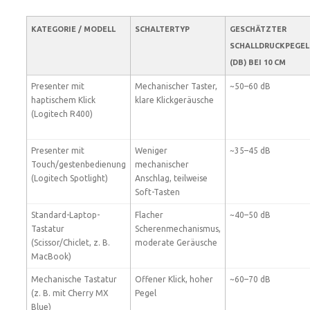
KATEGORIE / MODELL
SCHALTERTYP
GESCHÄTZTER
SCHALLDRUCKPEGEL
(DB) BEI 10 CM
Presenter mit
Mechanischer Taster,
~50–60 dB
haptischem Klick
klare Klickgeräusche
(Logitech R400)
Presenter mit
Weniger
~35–45 dB
Touch/gestenbedienung
mechanischer
(Logitech Spotlight)
Anschlag, teilweise
Soft-Tasten
Standard-Laptop-
Flacher
~40–50 dB
Tastatur
Scherenmechanismus,
(Scissor/Chiclet, z. B.
moderate Geräusche
MacBook)
Mechanische Tastatur
Offener Klick, hoher
~60–70 dB
(z. B. mit Cherry MX
Pegel
Blue)