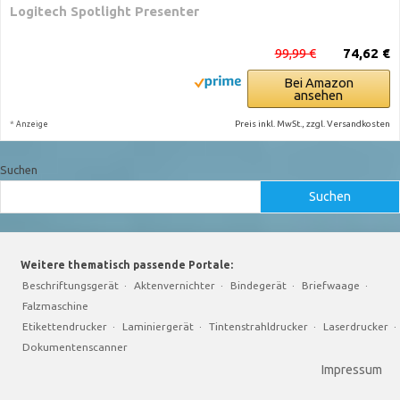
Logitech Spotlight Presenter
99,99 €
74,62 €
Bei Amazon
ansehen
*
Preis inkl. MwSt., zzgl. Versandkosten
Anzeige
Suchen
Suchen
Weitere thematisch passende Portale:
Beschriftungsgerät
·
Aktenvernichter
·
Bindegerät
·
Briefwaage
·
Falzmaschine
Etikettendrucker
·
Laminiergerät
·
Tintenstrahldrucker
·
Laserdrucker
·
Dokumentenscanner
Impressum