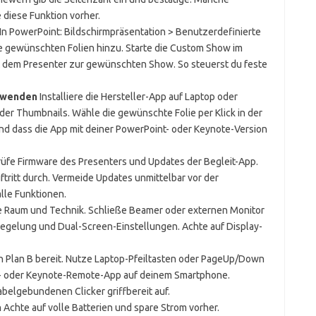
 diese Funktion vorher.
In PowerPoint: Bildschirmpräsentation > Benutzerdefinierte
ie gewünschten Folien hinzu. Starte die Custom Show im
 dem Presenter zur gewünschten Show. So steuerst du feste
erwenden
Installiere die Hersteller-App auf Laptop oder
der Thumbnails. Wähle die gewünschte Folie per Klick in der
d dass die App mit deiner PowerPoint- oder Keynote-Version
üfe Firmware des Presenters und Updates der Begleit-App.
tritt durch. Vermeide Updates unmittelbar vor der
lle Funktionen.
e Raum und Technik. Schließe Beamer oder externen Monitor
iegelung und Dual-Screen-Einstellungen. Achte auf Display-
 Plan B bereit. Nutze Laptop-Pfeiltasten oder PageUp/Down
int- oder Keynote-Remote-App auf deinem Smartphone.
belgebundenen Clicker griffbereit auf.
n
Achte auf volle Batterien und spare Strom vorher.