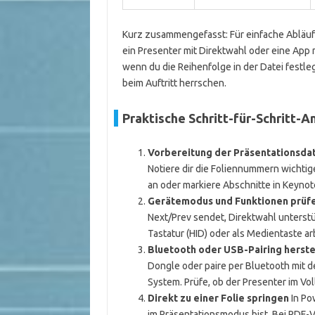
Kurz zusammengefasst: Für einfache Abläufe 
ein Presenter mit Direktwahl oder eine Ap
wenn du die Reihenfolge in der Datei festle
beim Auftritt herrschen.
Praktische Schritt-für-Schritt-A
Vorbereitung der Präsentationsda
Notiere dir die Foliennummern wichtig
an oder markiere Abschnitte in Keynote
Gerätemodus und Funktionen prüf
Next/Prev sendet, Direktwahl unterstüt
Tastatur (HID) oder als Medientaste ar
Bluetooth oder USB-Pairing herste
Dongle oder paire per Bluetooth mit d
System. Prüfe, ob der Presenter im Vol
Direkt zu einer Folie springen
In Po
im Präsentationsmodus bist. Bei PDF-V