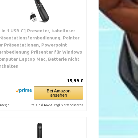
2 in 1 USB C] Presenter, kabelloser
räsentationsfernbedienung, Pointer
ür Präsentationen, Powerpoint
ernbedienung Präsenter für Windows
omputer Laptop Mac, Batterie nicht
nthalten
15,99 €
Bei Amazon
ansehen
Preis inkl. MwSt., zzgl. Versandkosten
nzeige