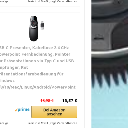
Preis inkl. MwSt., zzgl. Versandkosten
nzeige
SB C Presenter, Kabellose 2.4 GHz
owerpoint Fernbedienung, Pointer
ür Präsentationen via Typ C und USB
mpfänger, Rot
räsentationsfernbedienung für
indows
/8/10/Mac/Linux/Android/PowerPoint
15,98 €
13,57 €
Bei Amazon
ansehen
Preis inkl. MwSt., zzgl. Versandkosten
nzeige