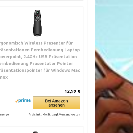
rgonomisch Wireless Presenter für
räsentationen Fernbedienung Laptop
owerpoint, 2.4GHz USB Präsentation
ernbedienung Präsentator Pointer
räsentationspointer für Windows Mac
inux
12,99 €
Bei Amazon
ansehen
Preis inkl. MwSt., zzgl. Versandkosten
nzeige