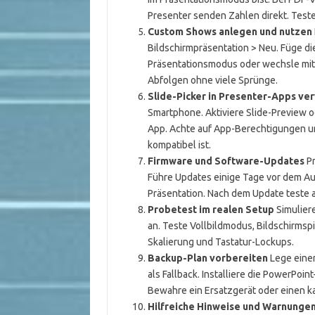
Presenter senden Zahlen direkt. Teste
Custom Shows anlegen und nutzen
Bildschirmpräsentation > Neu. Füge d
Präsentationsmodus oder wechsle mit
Abfolgen ohne viele Sprünge.
Slide-Picker in Presenter-Apps v
Smartphone. Aktiviere Slide-Preview o
App. Achte auf App-Berechtigungen un
kompatibel ist.
Firmware und Software-Updates
Pr
Führe Updates einige Tage vor dem Auf
Präsentation. Nach dem Update teste a
Probetest im realen Setup
Simulier
an. Teste Vollbildmodus, Bildschirmsp
Skalierung und Tastatur-Lockups.
Backup-Plan vorbereiten
Lege einen
als Fallback. Installiere die PowerPo
Bewahre ein Ersatzgerät oder einen ka
Hilfreiche Hinweise und Warnunge