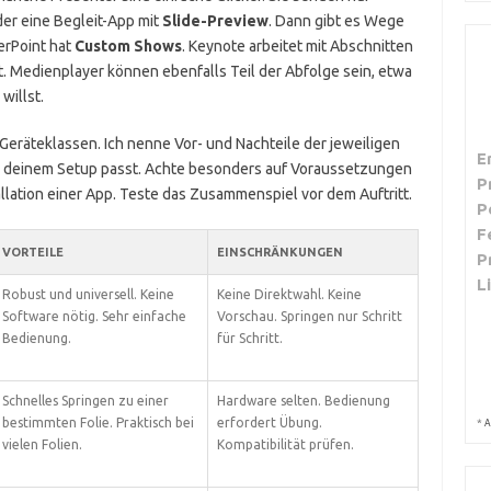
der eine Begleit-App mit
Slide-Preview
. Dann gibt es Wege
erPoint hat
Custom Shows
. Keynote arbeitet mit Abschnitten
. Medienplayer können ebenfalls Teil der Abfolge sein, etwa
willst.
n Geräteklassen. Ich nenne Vor- und Nachteile der jeweiligen
E
u deinem Setup passt. Achte besonders auf Voraussetzungen
P
tallation einer App. Teste das Zusammenspiel vor dem Auftritt.
P
F
VORTEILE
EINSCHRÄNKUNGEN
P
L
Robust und universell. Keine
Keine Direktwahl. Keine
Software nötig. Sehr einfache
Vorschau. Springen nur Schritt
Bedienung.
für Schritt.
Schnelles Springen zu einer
Hardware selten. Bedienung
bestimmten Folie. Praktisch bei
erfordert Übung.
*
A
vielen Folien.
Kompatibilität prüfen.