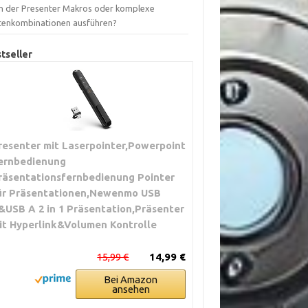
n der Presenter Makros oder komplexe
tenkombinationen ausführen?
tseller
resenter mit Laserpointer,Powerpoint
ernbedienung
räsentationsfernbedienung Pointer
ür Präsentationen,Newenmo USB
&USB A 2 in 1 Präsentation,Präsenter
it Hyperlink&Volumen Kontrolle
15,99 €
14,99 €
Bei Amazon
ansehen