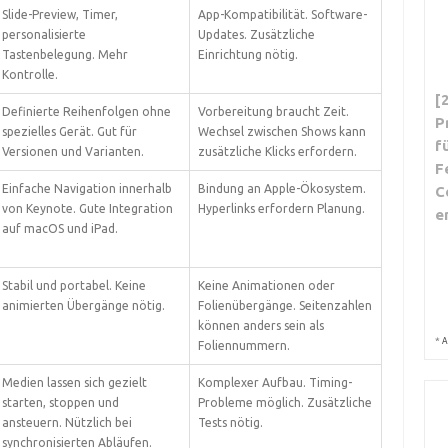
Slide-Preview, Timer,
App-Kompatibilität. Software-
personalisierte
Updates. Zusätzliche
Tastenbelegung. Mehr
Einrichtung nötig.
Kontrolle.
[
Definierte Reihenfolgen ohne
Vorbereitung braucht Zeit.
P
spezielles Gerät. Gut für
Wechsel zwischen Shows kann
f
Versionen und Varianten.
zusätzliche Klicks erfordern.
F
Einfache Navigation innerhalb
Bindung an Apple-Ökosystem.
C
von Keynote. Gute Integration
Hyperlinks erfordern Planung.
e
auf macOS und iPad.
Stabil und portabel. Keine
Keine Animationen oder
animierten Übergänge nötig.
Folienübergänge. Seitenzahlen
können anders sein als
*
A
Foliennummern.
Medien lassen sich gezielt
Komplexer Aufbau. Timing-
starten, stoppen und
Probleme möglich. Zusätzliche
ansteuern. Nützlich bei
Tests nötig.
synchronisierten Abläufen.