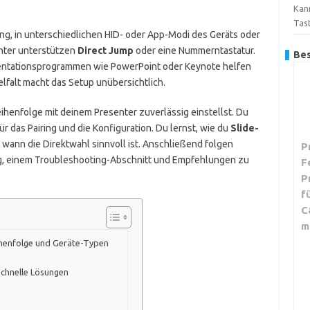
Kan
Tas
ng, in unterschiedlichen HID- oder App-Modi des Geräts oder
nter unterstützen
Direct Jump
oder eine Nummerntastatur.
Bes
sentationsprogrammen wie PowerPoint oder Keynote helfen
ielfalt macht das Setup unübersichtlich.
reihenfolge mit deinem Presenter zuverlässig einstellst. Du
r das Pairing und die Konfiguration. Du lernst, wie du
Slide-
wann die Direktwahl sinnvoll ist. Anschließend folgen
P
tung, einem Troubleshooting-Abschnitt und Empfehlungen zu
F
P
f
C
m
ihenfolge und Geräte-Typen
schnelle Lösungen