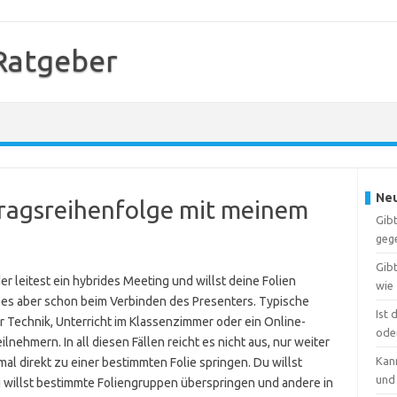
Ratgeber
Neu
rtragsreihenfolge mit meinem
Gib
gege
Gib
r leitest ein hybrides Meeting und willst deine Folien
wie
kt es aber schon beim Verbinden des Presenters. Typische
Ist
r Technik, Unterricht im Klassenzimmer oder ein Online-
oder
nehmern. In all diesen Fällen reicht es nicht aus, nur weiter
Kann
l direkt zu einer bestimmten Folie springen. Du willst
und
 willst bestimmte Foliengruppen überspringen und andere in