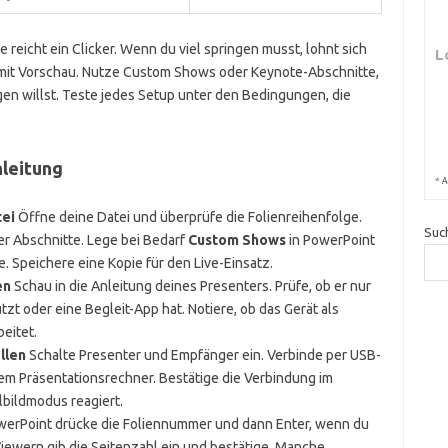
reicht ein Clicker. Wenn du viel springen musst, lohnt sich
L
p mit Vorschau. Nutze Custom Shows oder Keynote-Abschnitte,
gen willst. Teste jedes Setup unter den Bedingungen, die
nleitung
*
A
tei
Öffne deine Datei und überprüfe die Folienreihenfolge.
Suc
er Abschnitte. Lege bei Bedarf
Custom Shows
in PowerPoint
. Speichere eine Kopie für den Live-Einsatz.
en
Schau in die Anleitung deines Presenters. Prüfe, ob er nur
zt oder eine Begleit-App hat. Notiere, ob das Gerät als
beitet.
llen
Schalte Presenter und Empfänger ein. Verbinde per USB-
em Präsentationsrechner. Bestätige die Verbindung im
lbildmodus reagiert.
werPoint drücke die Foliennummer und dann Enter, wenn du
iewern gib die Seitenzahl ein und bestätige. Manche