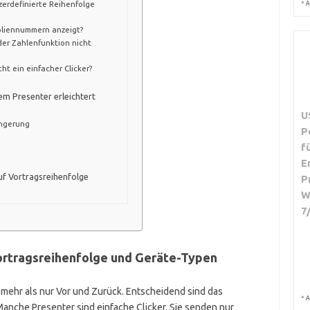
zerdefinierte Reihenfolge
*
A
oliennummern anzeigt?
er Zahlenfunktion nicht
ht ein einfacher Clicker?
em Presenter erleichtert
U
ängerung
P
f
E
uf Vortragsreihenfolge
P
W
7
ortragsreihenfolge und Geräte-Typen
 mehr als nur Vor und Zurück. Entscheidend sind das
*
A
anche Presenter sind einfache Clicker. Sie senden nur