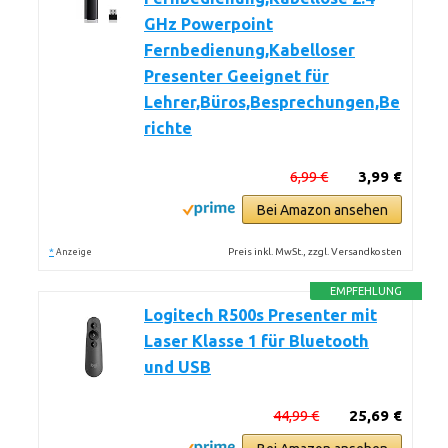
GHz Powerpoint
Fernbedienung,Kabelloser
Presenter Geeignet für
Lehrer,Büros,Besprechungen,Be
richte
6,99 €
3,99 €
Bei Amazon ansehen
*
Preis inkl. MwSt., zzgl. Versandkosten
Anzeige
EMPFEHLUNG
Logitech R500s Presenter mit
Laser Klasse 1 für Bluetooth
und USB
44,99 €
25,69 €