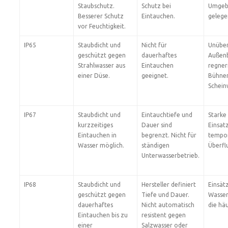
Staubschutz.
Schutz bei
Umgeb
Besserer Schutz
Eintauchen.
gelege
vor Feuchtigkeit.
IP65
Staubdicht und
Nicht für
Unübe
geschützt gegen
dauerhaftes
Außenb
Strahlwasser aus
Eintauchen
regner
einer Düse.
geeignet.
Bühnen
Schein
IP67
Staubdicht und
Eintauchtiefe und
Starke
kurzzeitiges
Dauer sind
Einsat
Eintauchen in
begrenzt. Nicht für
tempo
Wasser möglich.
ständigen
Überfl
Unterwasserbetrieb.
IP68
Staubdicht und
Hersteller definiert
Einsät
geschützt gegen
Tiefe und Dauer.
Wasser
dauerhaftes
Nicht automatisch
die hä
Eintauchen bis zu
resistent gegen
einer
Salzwasser oder