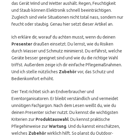
das Gerät Wind und Wetter aushält. Regen, Feuchtigkeit
und Staub können Elektronik schnell beeinträchtigen.
Zugleich sind viele Situationen nicht total nass, sondern nur
feucht oder staubig. Genau hier setzt dieser Artikel an.
Ich erkläre dir, worauf du achten musst, wenn du deinen
Presenter
draußen einsetzt. Du lernst, wie du Risiken
durch Wasser und Schmutz minimierst. Du erfährst, welche
Geräte besser geeignet sind und wie du die richtige Wahl
triffst. Außerdem zeige ich dir einfache Pflegemaßnahmen.
Und ich stelle nützliches
Zubehör
vor, das Schutz und
Bedienkomfort erhöht.
Der Text richtet sich an Endverbraucher und
Eventorganisatoren. Er bleibt verständlich und vermeidet
unnötigen Fachjargon. Nach dem Lesen weißt du, wie du
deinen Presenter sicher nutzt. Du kennst die wichtigsten
Kriterien zur
Produktauswahl
. Du kennst praktische
Pflegehinweise zur
Wartung
. Und du kannst einschätzen,
welches
Zubehör
wirklich hilft. So planst du Outdoor-