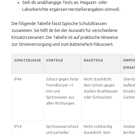
Sieh dir unabhängige Tests an. Magazin- oder
Laborberichte ergänzen Herstellerangaben sinnvoll.
Die folgende Tabelle fasst typische Schutzklassen
zusammen. Sie hilft dir bei der Auswahl für verschiedene
Einsatzszenarien. Die Tabelle ist auf praktische Hinweise
zur Stromversorgung und zum Batteriefach fokussiert.
SCHUTZKLASSE
VORTEILE
NACHTEILE
EMPFO
EINSA
IP44
Schutz gegen feste
Nicht staubdicht.
Überd
Fremdkörper >1
Kein Schutz gegen
Außenb
mm und
starkes Strahlwasser
Einsät
Spritzwasser aus
oder Eintauchen.
Garten
allen Richtungen.
IP54
Spritzwasserschutz
Nicht vollständig
Unüber
und partieller
staubdicht. Kein
leicht