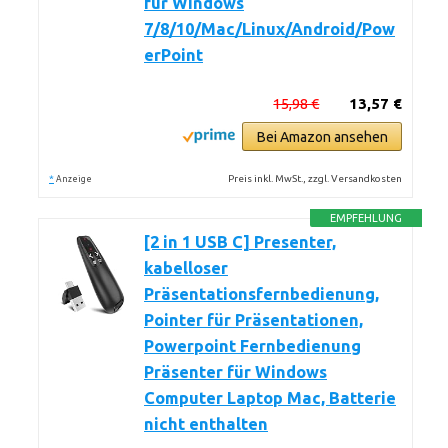
für Windows
7/8/10/Mac/Linux/Android/Pow
erPoint
15,98 €
13,57 €
Bei Amazon ansehen
*
Preis inkl. MwSt., zzgl. Versandkosten
Anzeige
EMPFEHLUNG
[2 in 1 USB C] Presenter,
kabelloser
Präsentationsfernbedienung,
Pointer für Präsentationen,
Powerpoint Fernbedienung
Präsenter für Windows
Computer Laptop Mac, Batterie
nicht enthalten