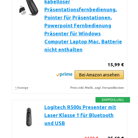
kabelloser
Präsentationsfernbedienung,
Pointer für Präsentationen,
Powerpoint Fernbedienung
Präsenter für Windows
Computer Laptop Mac, Batterie
nicht enthalten
15,99 €
Bei Amazon ansehen
*
Preis inkl. MwSt., zzgl. Versandkosten
Anzeige
EMPFEHLUNG
Logitech R500s Presenter mit
Laser Klasse 1 für Bluetooth
und USB