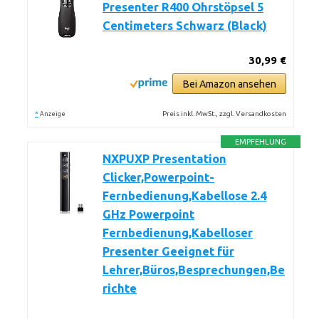
Presenter R400 Ohrstöpsel 5
Centimeters Schwarz (Black)
30,99 €
Bei Amazon ansehen
*
Preis inkl. MwSt., zzgl. Versandkosten
Anzeige
EMPFEHLUNG
NXPUXP Presentation
Clicker,Powerpoint-
Fernbedienung,Kabellose 2.4
GHz Powerpoint
Fernbedienung,Kabelloser
Presenter Geeignet für
Lehrer,Büros,Besprechungen,Be
richte