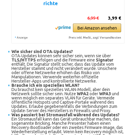
richte
6,99 €
3,99 €
Bei Amazon ansehen
*
Preis inkl. MwSt., zzgl. Versandkosten
Anzeige
Wie sicher sind OTA‑Updates?
OTA‑Updates können sehr sicher sein, wenn sie über
TLS/HTTPS
erfolgen und die Firmware eine
Signatur
enthält. Die Signatur stellt sicher, dass das Update vom
Hersteller stammt und nicht verändert wurde. Unsichere
oder offene Netzwerke erhöhen das Risiko von
Manipulationen. Verwende weiterhin offizielle
Hersteller‑Apps und kontrollierte Netzwerke.
Brauche ich ein spezielles WLAN?
Du brauchst kein spezielles WLAN‑Modell, aber dein
Netzwerk sollte sicher sein. Nutze
WPA2
oder
WPA3
und
wenn möglich ein separates VLAN für Geräte. Vermeide
öffentliche Hotspots und Captive‑Portale während des
Updates. Erlaube gegebenenfalls die Verbindungen zum
Update‑Server des Herstellers in Firewalls und Proxy.
Was passiert bei Stromausfall während des Updates?
Ein Stromausfall kann das Gerät unbrauchbar machen, das
sogenannte Bricking. Manche Presenter haben einen
Recovery‑Bootloader oder ein zweites Firmware‑Image, das
Wiederherstellung erlaubt. Wenn kein Recovery möglich ist,