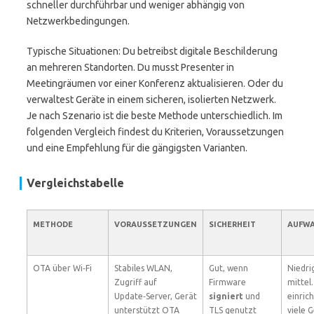
schneller durchführbar und weniger abhängig von
Netzwerkbedingungen.
Typische Situationen: Du betreibst digitale Beschilderung
an mehreren Standorten. Du musst Presenter in
Meetingräumen vor einer Konferenz aktualisieren. Oder du
verwaltest Geräte in einem sicheren, isolierten Netzwerk.
Je nach Szenario ist die beste Methode unterschiedlich. Im
folgenden Vergleich findest du Kriterien, Voraussetzungen
und eine Empfehlung für die gängigsten Varianten.
Vergleichstabelle
METHODE
VORAUSSETZUNGEN
SICHERHEIT
AUFW
OTA über Wi‑Fi
Stabiles WLAN,
Gut, wenn
Niedrig
Zugriff auf
Firmware
mittel
Update‑Server, Gerät
signiert
und
einric
unterstützt OTA
TLS genutzt
viele 