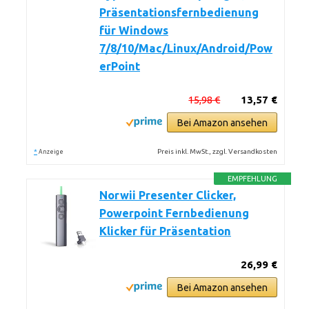
Präsentationsfernbedienung
für Windows
7/8/10/Mac/Linux/Android/Pow
erPoint
15,98 €
13,57 €
Bei Amazon ansehen
*
Preis inkl. MwSt., zzgl. Versandkosten
Anzeige
EMPFEHLUNG
Norwii Presenter Clicker,
Powerpoint Fernbedienung
Klicker für Präsentation
26,99 €
Bei Amazon ansehen