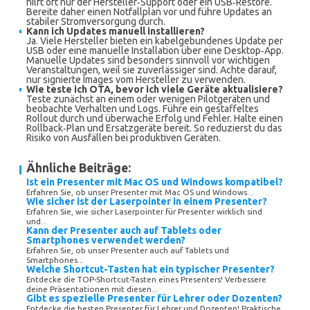
hilft oft nur der Hersteller‑Support oder ein USB‑Restore.
Bereite daher einen Notfallplan vor und führe Updates an
stabiler Stromversorgung durch.
Kann ich Updates manuell installieren?
Ja. Viele Hersteller bieten ein kabelgebundenes Update per
USB oder eine manuelle Installation über eine Desktop‑App.
Manuelle Updates sind besonders sinnvoll vor wichtigen
Veranstaltungen, weil sie zuverlässiger sind. Achte darauf,
nur signierte Images vom Hersteller zu verwenden.
Wie teste ich OTA, bevor ich viele Geräte aktualisiere?
Teste zunächst an einem oder wenigen Pilotgeräten und
beobachte Verhalten und Logs. Führe ein gestaffeltes
Rollout durch und überwache Erfolg und Fehler. Halte einen
Rollback‑Plan und Ersatzgeräte bereit. So reduzierst du das
Risiko von Ausfällen bei produktiven Geräten.
Ähnliche Beiträge:
Ist ein Presenter mit Mac OS und Windows kompatibel?
Erfahren Sie, ob unser Presenter mit Mac OS und Windows...
Wie sicher ist der Laserpointer in einem Presenter?
Erfahren Sie, wie sicher Laserpointer für Presenter wirklich sind
und...
Kann der Presenter auch auf Tablets oder
Smartphones verwendet werden?
Erfahren Sie, ob unser Presenter auch auf Tablets und
Smartphones...
Welche Shortcut-Tasten hat ein typischer Presenter?
Entdecke die TOP-Shortcut-Tasten eines Presenters! Verbessere
deine Präsentationen mit diesen...
Gibt es spezielle Presenter für Lehrer oder Dozenten?
Entdecke die besten Presenter für Lehrer und Dozenten! Praktische