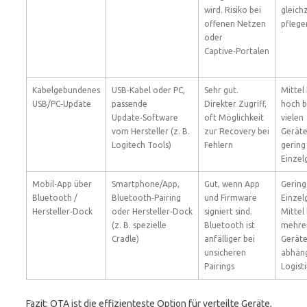
wird. Risiko bei
gleichz
offenen Netzen
pflege
oder
Captive‑Portalen
Kabelgebundenes
USB‑Kabel oder PC,
Sehr gut.
Mittel 
USB/PC‑Update
passende
Direkter Zugriff,
hoch b
Update‑Software
oft Möglichkeit
vielen
vom Hersteller (z. B.
zur Recovery bei
Geräte
Logitech Tools)
Fehlern
gering
Einzel
Mobil‑App über
Smartphone/App,
Gut, wenn App
Gering
Bluetooth /
Bluetooth‑Pairing
und Firmware
Einzel
Hersteller‑Dock
oder Hersteller‑Dock
signiert sind.
Mittel 
(z. B. spezielle
Bluetooth ist
mehre
Cradle)
anfälliger bei
Geräte
unsicheren
abhäng
Pairings
Logisti
Fazit: OTA ist die effizienteste Option für verteilte Geräte,