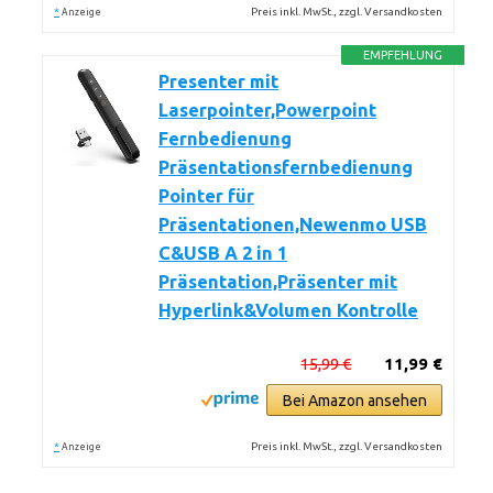
*
Preis inkl. MwSt., zzgl. Versandkosten
Anzeige
EMPFEHLUNG
Presenter mit
Laserpointer,Powerpoint
Fernbedienung
Präsentationsfernbedienung
Pointer für
Präsentationen,Newenmo USB
C&USB A 2 in 1
Präsentation,Präsenter mit
Hyperlink&Volumen Kontrolle
15,99 €
11,99 €
Bei Amazon ansehen
*
Preis inkl. MwSt., zzgl. Versandkosten
Anzeige