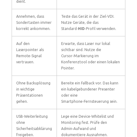
dient.
Annehmen, dass
Teste das Gerät in der Ziel‑VDI.
Sondertasten immer
Nutze Geräte, die das
korrekt ankommen.
Standard‑
HID
‑Profil verwenden.
Auf den
Erwarte, dass Laser nur lokal
Laserpointer als
sichtbar sind. Nutze die
Remote‑Signal
Cursor‑Markierung im
vertrauen.
Konferenztool oder einen lokalen
Pointer.
Ohne Backuplösung
Bereite ein Fallback vor. Das kann
in wichtige
ein kabelgebundener Presenter
Präsentationen
oder eine
gehen.
Smartphone‑Fernsteuerung sein.
USB‑Weiterleitung
Lege eine Device‑Whitelist und
ohne
Monitoring fest. Prüfe den
Sicherheitsabklärung
Admin‑Aufwand und
freigeben.
dokumentiere Ausnahmen.