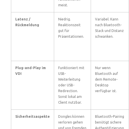
meist.
Latenz /
Niedrig.
Variabel. Kann
Rückmeldung
Reaktionszeit
nach Bluetooth-
gut für
Stack und Distanz
Präsentationen.
schwanken.
Plug-and-Play im
Funktioniert mit
Nur wenn
VDI
USB-
Bluetooth auf
Weiterleitung
dem Remote-
oder USB-
Desktop
Redirection.
verfügbar ist.
Sonst lokal am
Client nutzbar.
Sicherheitsaspekte
Dongles können
Bluetooth-Pairing
verloren gehen
benötigt sichere
und von Fremden
Authentifizierung.