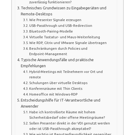
zuverlässig funktionieren?
Technisches Grundwissen zu Eingabegeräten und
Remote‑Desktops
Wie Presenter Signale erzeugen
USB‑Passthrough und USB‑Redirection
Bluetooth‑Pairing‑Modelle
Virtuelle Tastatur‑ und Maus‑Weiterleitung
Wie RDP, Citrix und VMware Signale übertragen
Beschränkungen durch Policies und
Endpoint‑Management
Typische Anwendungsfälle und praktische
Empfehlungen
Hybrid-Meetings mit Teilnehmern vor Ort und
remote
Schulungen über virtuelle Desktops
Konferenzräume mit Thin Clients
Homeoffice mit Windows‑RDP
Entscheidungshilfe für IT‑Verantwortliche und
Anwender
Habe ich kontrollierte Räume mit hohem
Sicherheitsbedarf oder offene Meetingräume?
Sollen Presenter direkt in der VDI genutzt werden
oder ist USB‑Passthrough akzeptabel?
Wie wichtig ist Benutzerfreundlichkeit gegenüber