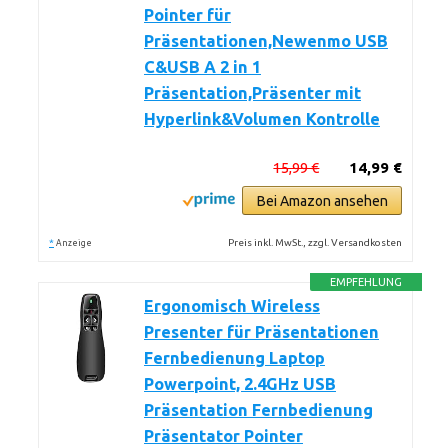
Pointer für
Präsentationen,Newenmo USB
C&USB A 2 in 1
Präsentation,Präsenter mit
Hyperlink&Volumen Kontrolle
15,99 €
14,99 €
Bei Amazon ansehen
*
Preis inkl. MwSt., zzgl. Versandkosten
Anzeige
EMPFEHLUNG
Ergonomisch Wireless
Presenter für Präsentationen
Fernbedienung Laptop
Powerpoint, 2.4GHz USB
Präsentation Fernbedienung
Präsentator Pointer