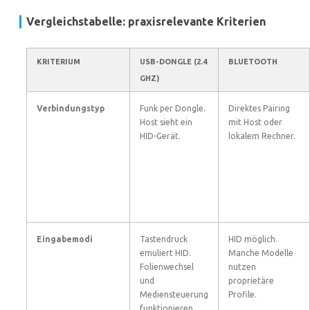
Vergleichstabelle: praxisrelevante Kriterien
KRITERIUM
USB-DONGLE (2.4
BLUETOOTH
GHZ)
Verbindungstyp
Funk per Dongle.
Direktes Pairing
Host sieht ein
mit Host oder
HID-Gerät.
lokalem Rechner.
Eingabemodi
Tastendruck
HID möglich.
emuliert HID.
Manche Modelle
Folienwechsel
nutzen
und
proprietäre
Mediensteuerung
Profile.
funktionieren